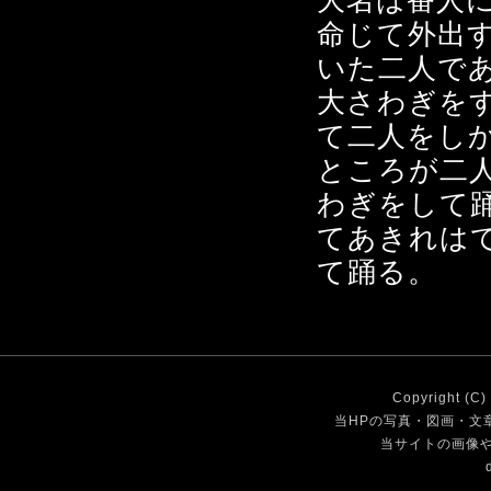
大名は番人
命じて外出
いた二人で
大さわぎを
て二人をし
ところが二
わぎをして
てあきれは
て踊る。
Copyright (C
当HPの写真・図画・文
当サイトの画像や内
des