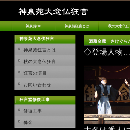
神泉苑HP
神泉苑狂言とは
秋の大念仏狂
神泉苑大念佛狂言
酒蔵金蔵 さけぐらかねぐ
神泉苑狂言とは
◇登場人物
秋の大念仏狂言
狂言の演目
お問い合わせ
狂言堂修復工事
修復工事
募金