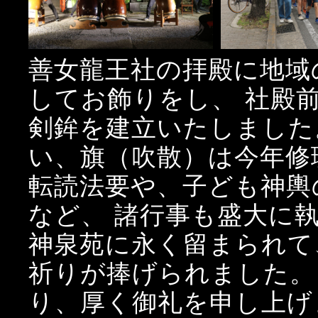
善女龍王社の拝殿に地域
してお飾りをし、 社殿
剣鉾を建立いたしました
い、旗（吹散）は今年修
転読法要や、子ども神輿
など、 諸行事も盛大に
神泉苑に永く留まられて
祈りが捧げられました。
り、厚く御礼を申し上げ